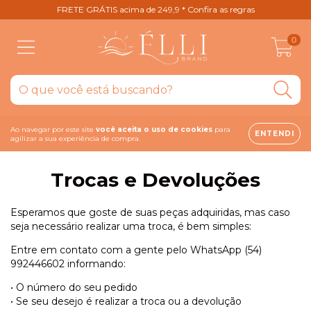
FRETE GRÁTIS acima de 249,9 * Confira as regras
0
Ao navegar por este site
você aceita o uso de cookies
para
ENTENDI
agilizar a sua experiência de compra.
Trocas e Devoluções
Esperamos que goste de suas peças adquiridas, mas caso
seja necessário realizar uma troca, é bem simples:
Entre em contato com a gente pelo WhatsApp (54)
992446602 informando:
• O número do seu pedido
• Se seu desejo é realizar a troca ou a devolução