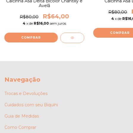
Calcinha Asa Delta Bicolor Chantilly e
Calcinha Asa D
Avelã
R$80,00
R$64,00
R$80,00
4
x de
R$16
4
x de
R$16,00
sem juros
COMPRAR
COMPRAR
Navegação
Trocas e Devoluções
Cuidados com seu Biquíni
Guia de Medidas
Como Comprar