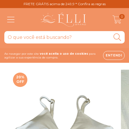
FRETE GRÁTIS acima de 249,9 * Confira as regras
0
Ao navegar por este site
você aceita o uso de cookies
para
ENTENDI
agilizar a sua experiência de compra.
20
%
OFF