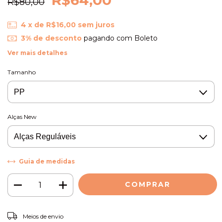
R$64,00
R$80,00
4
x de
R$16,00
sem juros
3% de desconto
pagando com Boleto
Ver mais detalhes
Tamanho
Alças New
Guia de medidas
ALTERAR CEP
Entregas para o CEP:
Meios de envio