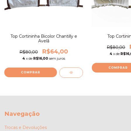
Top Cortininha Bicolor Chantilly e
Top Cortinin
Avelã
R$80,00
R$64,00
R$80,00
4
x de
R$16
4
x de
R$16,00
sem juros
COMPRAR
COMPRAR
Navegação
Trocas e Devoluções