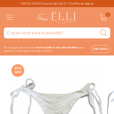
FRETE GRÁTIS acima de 249,9 * Confira as regras
0
Ao navegar por este site
você aceita o uso de cookies
para
ENTENDI
agilizar a sua experiência de compra.
20
%
OFF