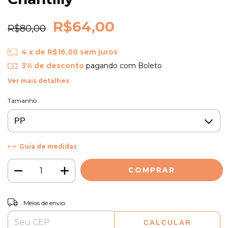
R$64,00
R$80,00
4
x de
R$16,00
sem juros
3% de desconto
pagando com Boleto
Ver mais detalhes
Tamanho
Guia de medidas
ALTERAR CEP
Entregas para o CEP:
Meios de envio
CALCULAR