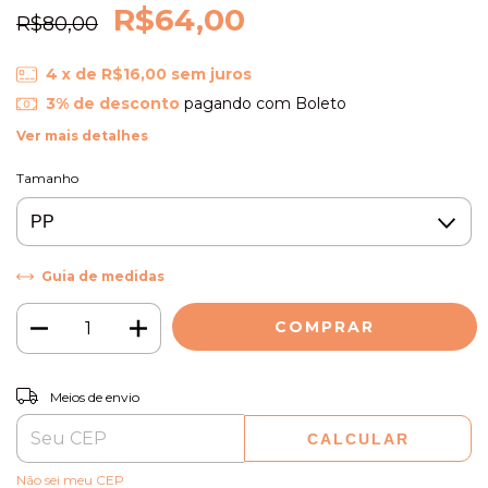
R$64,00
R$80,00
4
x de
R$16,00
sem juros
3% de desconto
pagando com Boleto
Ver mais detalhes
Tamanho
Guia de medidas
ALTERAR CEP
Entregas para o CEP:
Meios de envio
CALCULAR
Não sei meu CEP