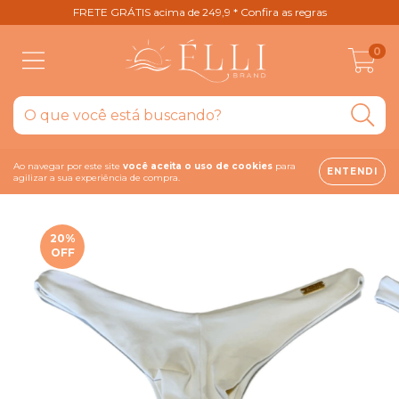
FRETE GRÁTIS acima de 249,9 * Confira as regras
0
Ao navegar por este site
você aceita o uso de cookies
para
ENTENDI
agilizar a sua experiência de compra.
20
%
OFF