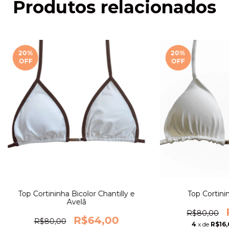
Produtos relacionados
20
%
20
%
OFF
OFF
Top Cortininha Bicolor Chantilly e
Top Cortinin
Avelã
R$80,00
R$64,00
R$80,00
4
x de
R$16